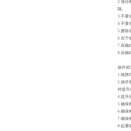
2.项
隔。
3.不
4.不
5.擦
6.在
7.应
8.应
操作前
1.铭
2.操
对提升
4.提
5.确
6.确
7.确
8.起