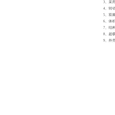
3、采
4、转
5、双
6、体
7、结
8、超
9、外