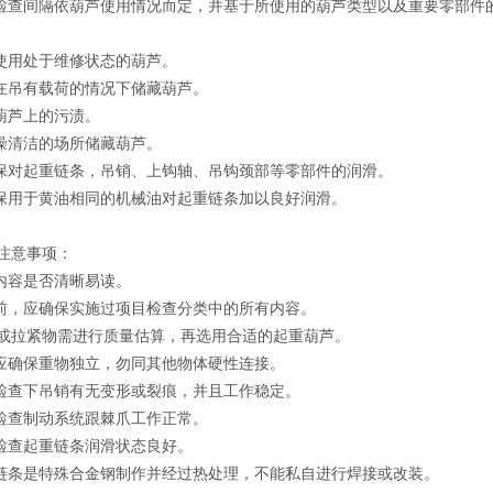
目检查间隔依葫芦使用情况而定，并基于所使用的葫芦类型以及重要零部件
要使用处于维修状态的葫芦。
要在吊有载荷的情况下储藏葫芦。
除葫芦上的污渍。
干燥清洁的场所储藏葫芦。
确保对起重链条，吊销、上钩轴、吊钩颈部等零部件的润滑。
确保用于黄油相同的机械油对起重链条加以良好润滑。
注意事项：
牌内容是否清晰易读。
作前，应确保实施过项目检查分类中的所有内容。
或拉紧物需进行质量估算，再选用合适的起重葫芦。
升应确保重物独立，勿同其他物体硬性连接。
保检查下吊销有无变形或裂痕，并且工作稳定。
保检查制动系统跟棘爪工作正常。
保检查起重链条润滑状态良好。
重链条是特殊合金钢制作并经过热处理，不能私自进行焊接或改装。