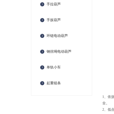
手拉葫芦
手扳葫芦
环链电动葫芦
钢丝绳电动葫芦
单轨小车
起重链条
1、依
全。
2、低