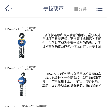
网站首页


手拉葫芦

分类
网站首页
HSZ-A710手拉葫芦
关于我们
1.要保持连续和令人满意的操作，必须实施
定期项目检查规程，更换磨损或损坏的零部
新闻中心
件，以使其不成为非安全操作的隐患。2.项
目检查间隔依葫芦使用情况而定，并基于所
使用的葫芦类型以及重要零部件的磨损程
产品展示
度、老化和故障程度来确定项目检查间隔。
3.不要使用处于维修状态的葫芦。4.不要在
吊有载荷的情况下储藏葫芦。5.擦除葫芦上
的污渍。6.在干燥清洁的场所储藏葫芦。7.
应用案例
HSZ-A623手拉葫芦
应确保对起重链条，吊销、上钩轴、吊钩颈
部等零部
1、HSZ-A623系列手拉葫芦是本公司面向客
户模块化设计的一个新型轻小型手动起重工
在线留言
具，可广泛应用于工厂、矿山、交通运输、
建筑、弄灵等场合的设备安装、物品起吊和
车辆装卸等工作，尤其对无电源移动性作业
联系我们
和不宜采用机动起重设备的场合下更能提现
其功能。2、可选用双鸟独有的超载限制装
置专利技术，产品安全可靠性更胜一筹。
3、产品性能好，自重量小、手拉力轻、体
HSZ-A620舞台式手拉葫芦