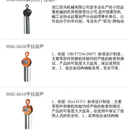
积小，携带方便更适合国内用户在现场中的
实际使用。4、
浙江双鸟机械有限公司是专业生产轻小型起
重机械的民营有限责任公司,是中国重型机
械工业协会起重葫芦分会副理事长单位。公
司创办于80年代初。专业生产“双鸟”牌电动
葫芦、手 动葫芦、单轨行车、起重链条、
吊索具、夹持器等，远销北美、欧洲、澳
洲、东南亚等一百多个国家以及国内大部分
地区，深受顾客好评。“双鸟”商标被认定
为“中国驰名商标”，公司被认定为“国家重
HSZ-A620手拉葫芦
点高新技术企业”“浙江省文明单位”,双鸟产
品被认定为“
1、依据《JB/T7334-2007》标准设计制造，
主要零部件和整机性能均经严格的检查和测
试，产品的可靠度大大提高，保证使用安
全。2、低合金结构钢板采用，安全可靠、
经久耐用。3、采用800Mpa高强度起重链
条，锻打式的吊钩设计确保缓慢起升以防过
载,安全系数高，使用寿命长。4、转动平
稳，效率高，手拉力小。5、双棘爪、双导
轮结构，更加安全可靠。6、体积小、重量
HSZ-A619手拉葫芦
轻、携带方便。7、结构紧凑合理、整机运
行平
1、依据《En13157》标准设计制造，主要
零部件和整机性能均经严格的检查和测试，
产品的可靠度大大提高，在使用中保证了使
用人员的安全性。2、采用低合金结构钢
板，安全可靠、经久耐用。3、采用800Mpa
高强度起重链条，锻打式的吊钩设计确保缓
慢起升以防过载；符合欧洲CE安全标准。