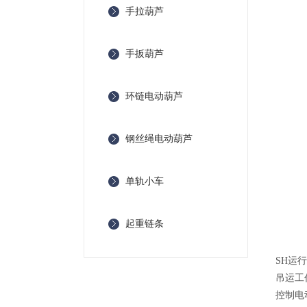
手拉葫芦
手扳葫芦
环链电动葫芦
钢丝绳电动葫芦
单轨小车
起重链条
SH运
吊运工
控制电